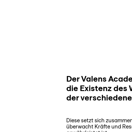
Zum
Inhalt
springen
Kursüber
Der Valens Acade
die Existenz des
der verschiedene
Diese setzt sich zusammen 
überwacht Kräfte und Ress