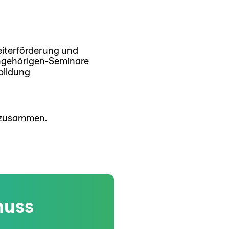
eiterförderung und
Angehörigen-Seminare
bildung
s zusammen.
huss