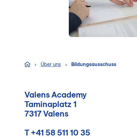
›
Über uns
›
Bildungsausschuss
Valens Academy
Taminaplatz 1
7317 Valens
T
+41 58 511 10 35